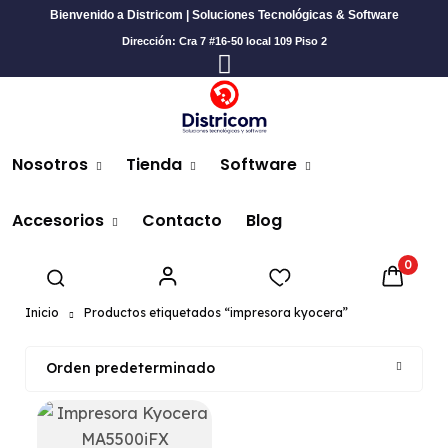
Bienvenido a Districom | Soluciones Tecnológicas & Software
Dirección: Cra 7 #16-50 local 109 Piso 2
Nosotros
Tienda
Software
Accesorios
Contacto
Blog
Proveedores de tecnología en Colombia
Videowall
Licencia de microsoft office
Empresas de t
0
Tarjeta de Video
Lector de Tarjetas
Ergonimia
Procesador intel core i7
Inicio
Productos etiquetados “impresora kyocera”
Gafas de Realidad Virtual
Monitores
Orden predeterminado
Manos libres
Cargadores Portátiles en Colombia
Discoduro
Kioscos interactivos