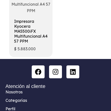
Torre computador
Sistemas biometricos
Impresoras
Cont
Impresora Láser
Camaras pereira
Impresora
Kyocera
impresora de etiquetas
Celulares y tablets
MA5500iFX
Multifuncional A4
Sistema POS
57 PPM
Impr
$
5.883.000
Control de acceso
panta
Computadores de escritorio
Workstations
Atención al cliente
Nosotros
Categorías
Perfil