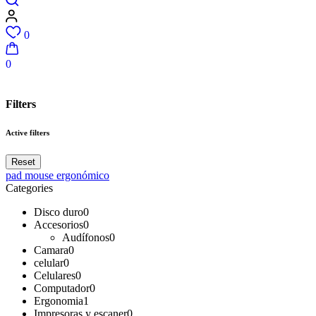
0
0
Filters
Active filters
Reset
pad mouse ergonómico
Categories
Disco duro
0
Accesorios
0
Audífonos
0
Camara
0
celular
0
Celulares
0
Computador
0
Ergonomia
1
Impresoras y escaner
0