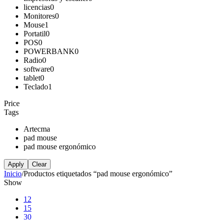
licencias
0
Monitores
0
Mouse
1
Portatil
0
POS
0
POWERBANK
0
Radio
0
software
0
tablet
0
Teclado
1
Price
Tags
Artecma
pad mouse
pad mouse ergonómico
Apply
Clear
Inicio
/
Productos etiquetados “pad mouse ergonómico”
Show
12
15
30