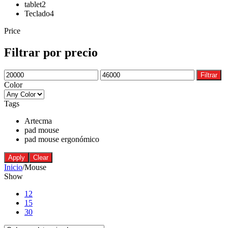
tablet
2
Teclado
4
Price
Filtrar por precio
Filtrar
Color
Tags
Artecma
pad mouse
pad mouse ergonómico
Apply
Clear
Inicio
/
Mouse
Show
12
15
30