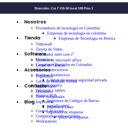
Dirección: Cra 7 #16-50 local 109 Piso 2
Nosotros
Proveedores de tecnología en Colombia
Empresas de tecnología en colombia
Tienda
Empresas de Tecnología en Pereira
Videowall
Tarjeta de Video
Software
Procesador intel core i7
Monitores
Licencia de microsoft office
Cargadores Portátiles en Colombia
Lector de Tarjetas
Accesorios
Kioscos interactivos
Sistemas biometricos
Ergonimia
Control de accesos seguridad privada
Gafas de Realidad Virtual
Contacto
Camaras pereira
Manos libres
Celulares y tablets
Discoduro
Sistema POS
Torre computador
Blog
Impresora de Códigos de Barras
Impresoras
pantalla táctil
Impresora Láser
Control de acceso
impresora de etiquetas
Computadores de escritorio
Rollo de Etiquetas
Workstations