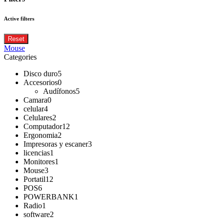
Active filters
Reset
Mouse
Categories
Disco duro
5
Accesorios
0
Audífonos
5
Camara
0
celular
4
Celulares
2
Computador
12
Ergonomia
2
Impresoras y escaner
3
licencias
1
Monitores
1
Mouse
3
Portatil
12
POS
6
POWERBANK
1
Radio
1
software
2