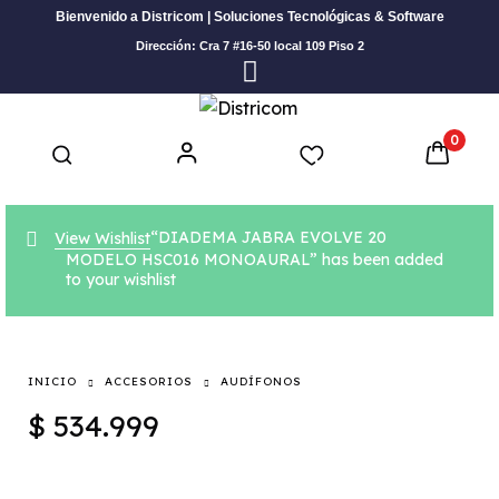
Bienvenido a Districom | Soluciones Tecnológicas & Software
Dirección: Cra 7 #16-50 local 109 Piso 2
0
“DIADEMA JABRA EVOLVE 20
View Wishlist
MODELO HSC016 MONOAURAL” has been added
to your wishlist
INICIO
ACCESORIOS
AUDÍFONOS
$
534.999