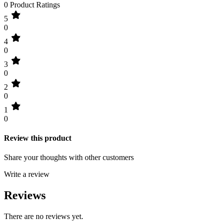
0 Product Ratings
5
0
4
0
3
0
2
0
1
0
Review this product
Share your thoughts with other customers
Write a review
Reviews
There are no reviews yet.