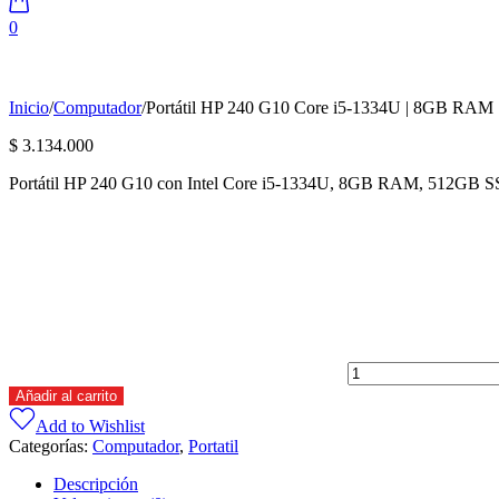
0
Inicio
/
Computador
/
Portátil HP 240 G10 Core i5-1334U | 8GB RAM 
$
3.134.000
Portátil HP 240 G10 con Intel Core i5-1334U, 8GB RAM, 512GB SSD, 
Portátil
HP
240
G10
Core
i5-
1334U
|
8GB
Añadir al carrito
RAM
|
Add to Wishlist
512GB
Categorías:
Computador
,
Portatil
SSD
|
Descripción