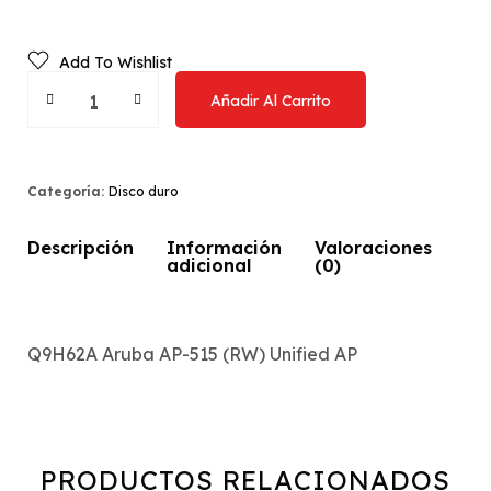
Impresoras
Cont
Impresora Láser
Camaras pereira
Add To Wishlist
impresora de etiquetas
Celulares y tablets
Añadir Al Carrito
Sistema POS
Impr
Control de acceso
Categoría:
Disco duro
panta
Computadores de escritorio
Descripción
Información
Valoraciones
adicional
(0)
Workstations
Q9H62A Aruba AP-515 (RW) Unified AP
PRODUCTOS RELACIONADOS